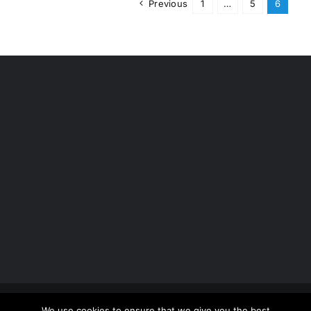
Previous
1
…
5
6
Copyright 2012 - 2026 |
Avada Website Builder
by
We use cookies to ensure that we give you the best