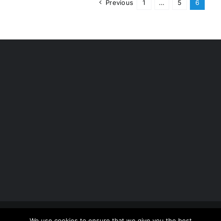
Previous
1
…
5
6
Copyright 2012 - 2026 |
Avada Website Builder
by
We use cookies to ensure that we give you the best